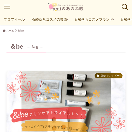
プロフィール
石鹸落ちコスメの知識
石鹸落ちコスメブランド
石鹸落
ホーム
＆be
＆be
– tag –
&be(アンドビー)