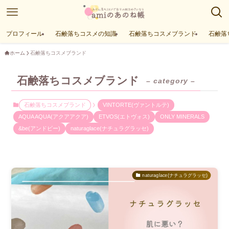
プロフィール
石鹸落ちコスメの知識
石鹸落ちコスメブランド
石鹸落
ホーム
石鹸落ちコスメブランド
石鹸落ちコスメブランド
– category –
石鹸落ちコスメブランド
VINTORTE(ヴァントルテ)
AQUA AQUA(アクアアクア)
ETVOS(エトヴォス)
ONLY MINERALS
&be(アンドビー)
naturaglace(ナチュラグラッセ)
naturaglace(ナチュラグラッセ)