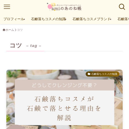
プロフィール
石鹸落ちコスメの知識
石鹸落ちコスメブランド
石鹸落
ホーム
コツ
コツ
– tag –
石鹸落ちコスメの知識