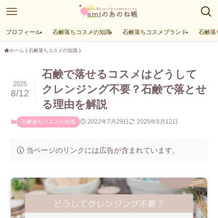
プロフィール
石鹸落ちコスメの知識
石鹸落ちコスメブランド
石鹸落
ホーム
石鹸落ちコスメの知識
石鹸で落せるコスメはどうして
2025
クレンジング不要？石鹸で落とせ
8/12
る理由を解説
2022年7月29日
2025年8月12日
石鹸落ちコスメの知識
当ページのリンクには広告が含まれています。