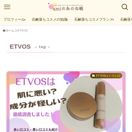
プロフィール
石鹸落ちコスメの知識
石鹸落ちコスメブランド
石鹸落
ホーム
ETVOS
ETVOS
– tag –
ETVOS(エトヴォス)