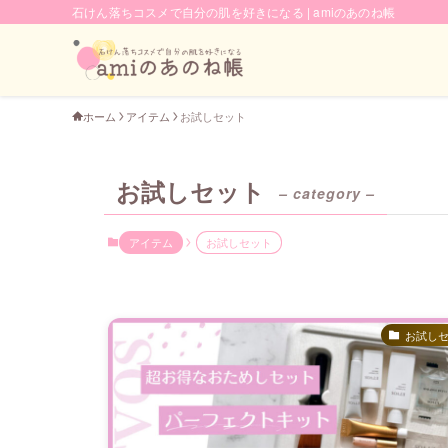
石けん落ちコスメで自分の肌を好きになる | amiのあのね帳
ホーム
アイテム
お試しセット
お試しセット
– category –
アイテム
お試しセット
お試し