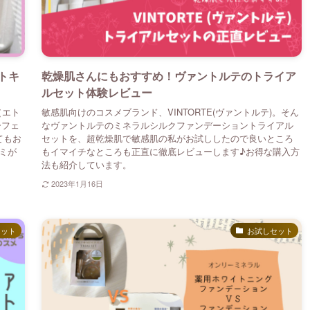
トキ
乾燥肌さんにもおすすめ！ヴァントルテのトライア
ルセット体験レビュー
（エト
敏感肌向けのコスメブランド、VINTORTE(ヴァントルテ)。そん
ーフェ
なヴァントルテのミネラルシルクファンデーショントライアル
てもお
セットを、超乾燥肌で敏感肌の私がお試ししたので良いところ
ミが
もイマイチなところも正直に徹底レビューします♪お得な購入方
法も紹介しています。
2023年1月16日
セット
お試しセット