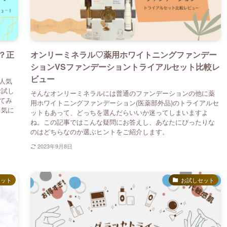
？正
オンリーミネラル♡薬用ホワイトニングファンデー
ションVSファンデーショントライアルセット比較レ
ビュー
人気
お試し
そんなオンリーミネラルには普通のファンデーションの他に薬
てみ
用ホワイトニングファンデーション(医薬部外品)のトライアルセ
 気に
ットもあって、どっちを選んだらいいか迷ってしまいますよ
ね。この記事ではこんな疑問にお答えし、あなたにぴったりな
のはどちらなのか選ぶヒントをご紹介します。
2023年9月8日
セット
お試しセット