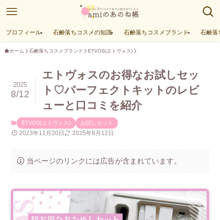
プロフィール
石鹸落ちコスメの知識
石鹸落ちコスメブランド
石鹸落
ホーム
石鹸落ちコスメブランド
ETVOS(エトヴォス)
エトヴォスのお得なお試しセッ
2025
ト♡パーフェクトキットのレビ
8/12
ューと口コミを紹介
ETVOS(エトヴォス)
お試しセット
2023年11月20日
2025年8月12日
当ページのリンクには広告が含まれています。