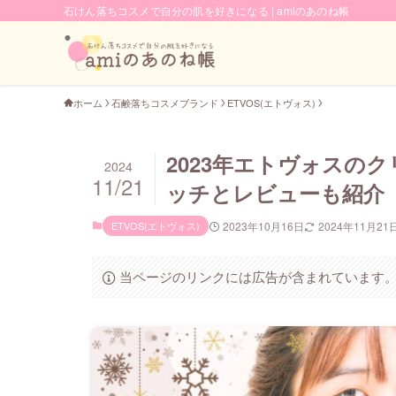
石けん落ちコスメで自分の肌を好きになる | amiのあのね帳
ホーム
石鹸落ちコスメブランド
ETVOS(エトヴォス)
2023年エトヴォスの
2024
11/21
ッチとレビューも紹介
ETVOS(エトヴォス)
2023年10月16日
2024年11月21
当ページのリンクには広告が含まれています