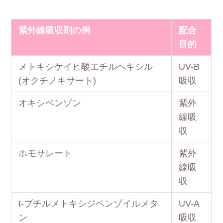
紫外線吸収剤の例
配合
目的
メトキシケイヒ酸エチルヘキシル
UV-B
(オクチノキサート)
吸収
オキシベンゾン
紫外
線吸
収
ホモサレート
紫外
線吸
収
t-ブチルメトキシジベンゾイルメタ
UV-A
ン
吸収