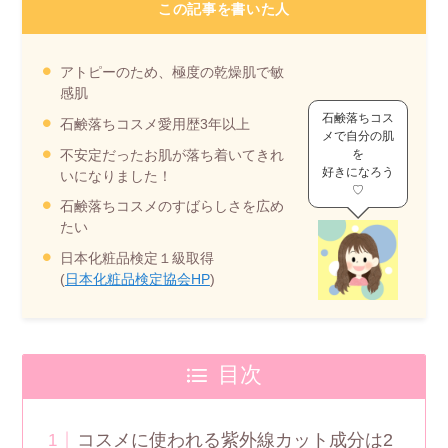
この記事を書いた人
アトピーのため、極度の乾燥肌で敏
感肌
石鹸落ちコス
石鹸落ちコスメ愛用歴3年以上
メで自分の肌
不安定だったお肌が落ち着いてきれ
を
好きになろう
いになりました！
♡
石鹸落ちコスメのすばらしさを広め
たい
日本化粧品検定１級取得
(
日本化粧品検定協会HP
)
目次
コスメに使われる紫外線カット成分は2