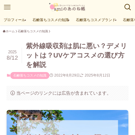
プロフィール
石鹸落ちコスメの知識
石鹸落ちコスメブランド
石鹸落
ホーム
石鹸落ちコスメの知識
紫外線吸収剤は肌に悪い？デメリ
2025
ットは？UVケアコスメの選び方
8/12
を解説
2022年8月29日
2025年8月12日
石鹸落ちコスメの知識
当ページのリンクには広告が含まれています。